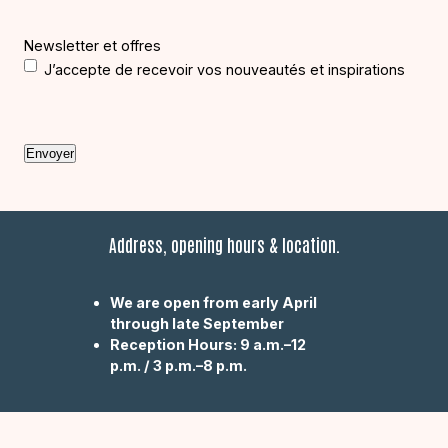
Newsletter et offres
J’accepte de recevoir vos nouveautés et inspirations
C
A
P
T
C
H
Address, opening hours & location.
A
We are open from early April
through late September
Reception Hours: 9 a.m.–12
p.m. / 3 p.m.–8 p.m.
All the information you need to plan your visit—mailing
address, visiting hours, directions, and contact information.